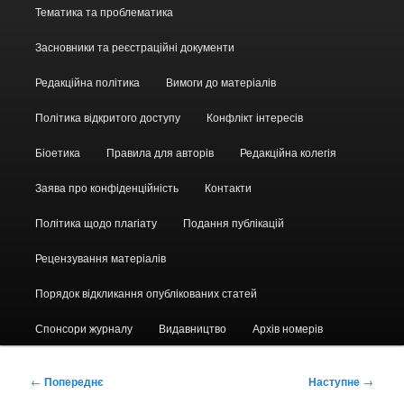
Головне
Тематика та проблематика
меню
Засновники та реєстраційні документи
Редакційна політика
Вимоги до матеріалів
Політика відкритого доступу
Конфлікт інтересів
Біоетика
Правила для авторів
Редакційна колегія
Заява про конфіденційність
Контакти
Політика щодо плагіату
Подання публікацій
Рецензування матеріалів
Порядок відкликання опублікованих статей
Спонсори журналу
Видавництво
Архів номерів
Навігація
←
Попереднє
Наступне
→
по