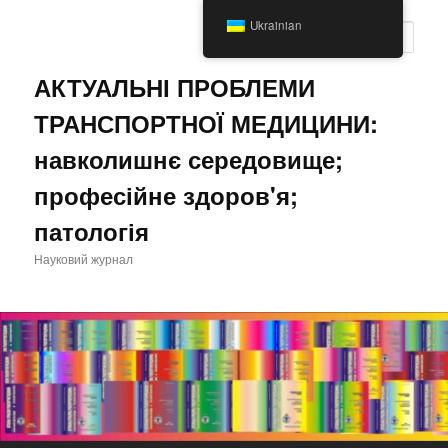
Перейти
Ukrainian
до
Пошу
основного
вмісту
АКТУАЛЬНІ ПРОБЛЕМИ
ТРАНСПОРТНОЇ МЕДИЦИНИ:
навколишнє середовище;
професійне здоров'я;
патологія
Науковий журнал