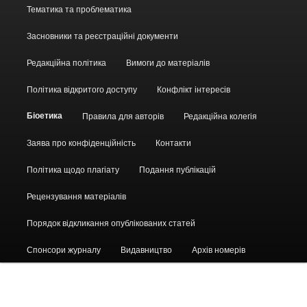
Головне
Тематика та проблематика
меню
Засновники та реєстраційні документи
Редакційна політика
Вимоги до матеріалів
Політика відкритого доступу
Конфлікт інтересів
Біоетика
Правила для авторів
Редакційна колегія
Заява про конфіденційність
Контакти
Політика щодо плагіату
Подання публікацій
Рецензування матеріалів
Порядок відкликання опублікованих статей
Спонсори журналу
Видавництво
Архів номерів