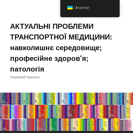
Перейти
Ukrainian
до
Пошу
основного
вмісту
АКТУАЛЬНІ ПРОБЛЕМИ
ТРАНСПОРТНОЇ МЕДИЦИНИ:
навколишнє середовище;
професійне здоров'я;
патологія
Науковий журнал