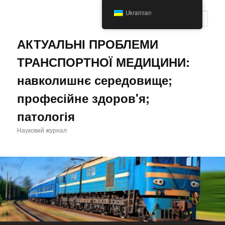
Перейти
Ukrainian
до
Пошу
основного
вмісту
АКТУАЛЬНІ ПРОБЛЕМИ
ТРАНСПОРТНОЇ МЕДИЦИНИ:
навколишнє середовище;
професійне здоров'я;
патологія
Науковий журнал