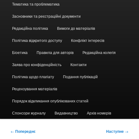
Головне
Тематика та проблематика
меню
Засновники та реєстраційні документи
Редакційна політика
Вимоги до матеріалів
Політика відкритого доступу
Конфлікт інтересів
Біоетика
Правила для авторів
Редакційна колегія
Заява про конфіденційність
Контакти
Політика щодо плагіату
Подання публікацій
Рецензування матеріалів
Порядок відкликання опублікованих статей
Спонсори журналу
Видавництво
Архів номерів
Навігація
←
Попереднє
Наступне
→
по