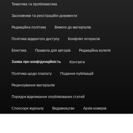
Головне
Тематика та проблематика
меню
Засновники та реєстраційні документи
Редакційна політика
Вимоги до матеріалів
Політика відкритого доступу
Конфлікт інтересів
Біоетика
Правила для авторів
Редакційна колегія
Заява про конфіденційність
Контакти
Політика щодо плагіату
Подання публікацій
Рецензування матеріалів
Порядок відкликання опублікованих статей
Спонсори журналу
Видавництво
Архів номерів