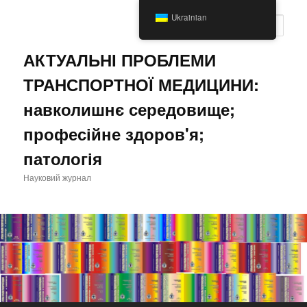
Перейти
Ukrainian
до
Пошу
основного
вмісту
АКТУАЛЬНІ ПРОБЛЕМИ
ТРАНСПОРТНОЇ МЕДИЦИНИ:
навколишнє середовище;
професійне здоров'я;
патологія
Науковий журнал