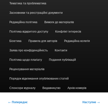
Головне
Тематика та проблематика
меню
Засновники та реєстраційні документи
Редакційна політика
Вимоги до матеріалів
Політика відкритого доступу
Конфлікт інтересів
Біоетика
Правила для авторів
Редакційна колегія
Заява про конфіденційність
Контакти
Політика щодо плагіату
Подання публікацій
Рецензування матеріалів
Порядок відкликання опублікованих статей
Спонсори журналу
Видавництво
Архів номерів
Навігація
←
Попереднє
Наступне
→
по