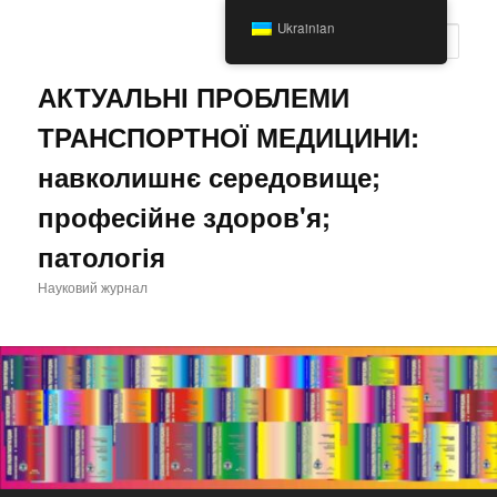
Перейти
Ukrainian
до
Пошу
основного
вмісту
АКТУАЛЬНІ ПРОБЛЕМИ
ТРАНСПОРТНОЇ МЕДИЦИНИ:
навколишнє середовище;
професійне здоров'я;
патологія
Науковий журнал