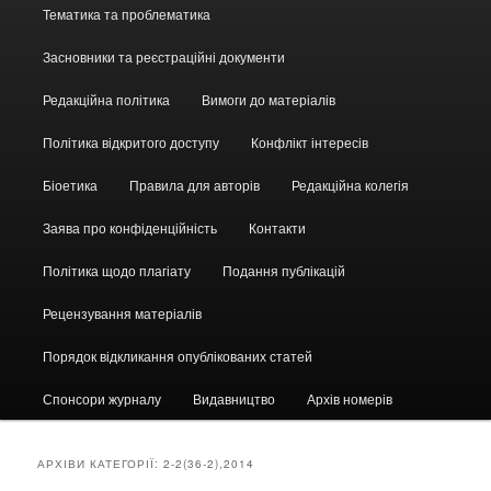
Головне
Тематика та проблематика
меню
Засновники та реєстраційні документи
Редакційна політика
Вимоги до матеріалів
Політика відкритого доступу
Конфлікт інтересів
Біоетика
Правила для авторів
Редакційна колегія
Заява про конфіденційність
Контакти
Політика щодо плагіату
Подання публікацій
Рецензування матеріалів
Порядок відкликання опублікованих статей
Спонсори журналу
Видавництво
Архів номерів
АРХІВИ КАТЕГОРІЇ:
2-2(36-2),2014