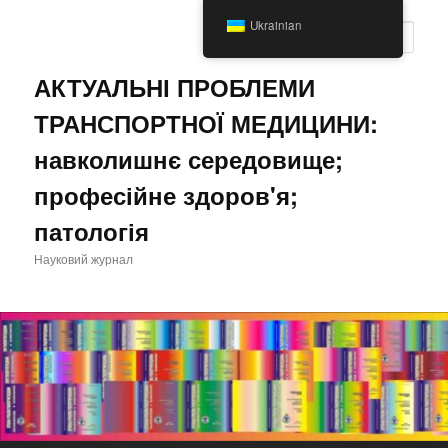
Перейти
Перейти
Ukrainian
до
до
Пошу
основного
другорядного
вмісту
вмісту
АКТУАЛЬНІ ПРОБЛЕМИ
ТРАНСПОРТНОЇ МЕДИЦИНИ:
навколишнє середовище;
професійне здоров'я;
патологія
Науковий журнал