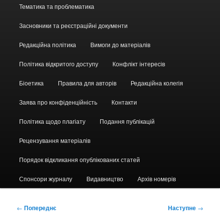
Головне
Тематика та проблематика
меню
Засновники та реєстраційні документи
Редакційна політика
Вимоги до матеріалів
Політика відкритого доступу
Конфлікт інтересів
Біоетика
Правила для авторів
Редакційна колегія
Заява про конфіденційність
Контакти
Політика щодо плагіату
Подання публікацій
Рецензування матеріалів
Порядок відкликання опублікованих статей
Спонсори журналу
Видавництво
Архів номерів
Навігація
←
Попереднє
Наступне
→
по