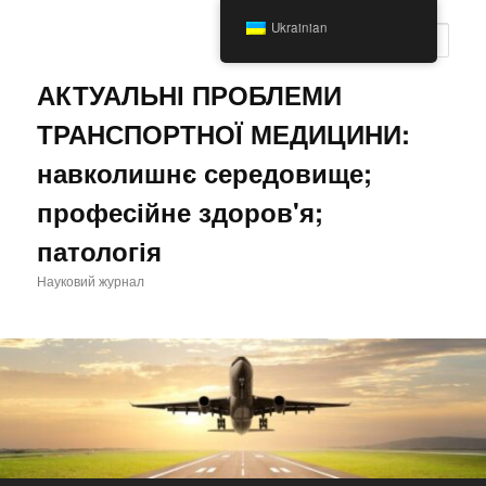
Перейти
Ukrainian
до
Пошу
основного
вмісту
АКТУАЛЬНІ ПРОБЛЕМИ
ТРАНСПОРТНОЇ МЕДИЦИНИ:
навколишнє середовище;
професійне здоров'я;
патологія
Науковий журнал