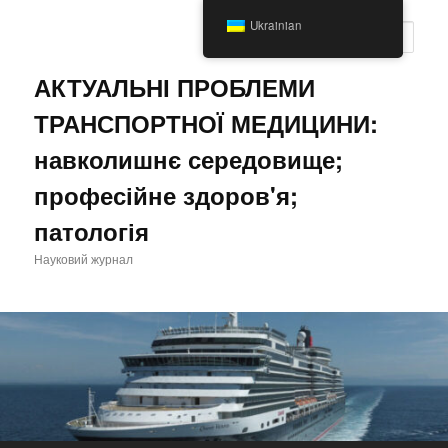
Перейти
Перейти
Ukrainian
до
до
Пошу
основного
другорядного
вмісту
вмісту
АКТУАЛЬНІ ПРОБЛЕМИ
ТРАНСПОРТНОЇ МЕДИЦИНИ:
навколишнє середовище;
професійне здоров'я;
патологія
Науковий журнал