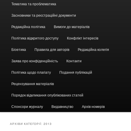
Головне
Тематика та проблематика
меню
Засновники та реєстраційні документи
Редакційна політика
Вимоги до матеріалів
Політика відкритого доступу
Конфлікт інтересів
Біоетика
Правила для авторів
Редакційна колегія
Заява про конфіденційність
Контакти
Політика щодо плагіату
Подання публікацій
Рецензування матеріалів
Порядок відкликання опублікованих статей
Спонсори журналу
Видавництво
Архів номерів
АРХІВИ КАТЕГОРІЇ:
2013