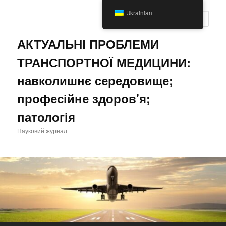
Перейти
Ukrainian
до
Пошу
основного
вмісту
АКТУАЛЬНІ ПРОБЛЕМИ
ТРАНСПОРТНОЇ МЕДИЦИНИ:
навколишнє середовище;
професійне здоров'я;
патологія
Науковий журнал