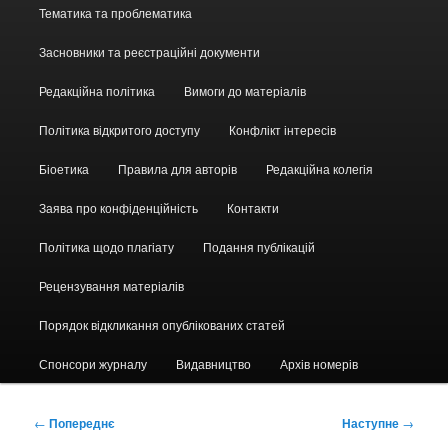
Головне
Тематика та проблематика
меню
Засновники та реєстраційні документи
Редакційна політика
Вимоги до матеріалів
Політика відкритого доступу
Конфлікт інтересів
Біоетика
Правила для авторів
Редакційна колегія
Заява про конфіденційність
Контакти
Політика щодо плагіату
Подання публікацій
Рецензування матеріалів
Порядок відкликання опублікованих статей
Спонсори журналу
Видавництво
Архів номерів
Навігація
←
Попереднє
Наступне
→
по