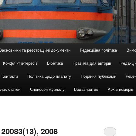
Засновники та реєстраційні документи
Редакційна політика
Вимо
Конфлікт інтересів
Біоетика
Правила для авторів
Редакцій
Контакти
Політика щодо плагіату
Подання публікацій
Рецен
аних статей
Спонсори журналу
Видавництво
Архів номерів
, 2008
3(13), 2008