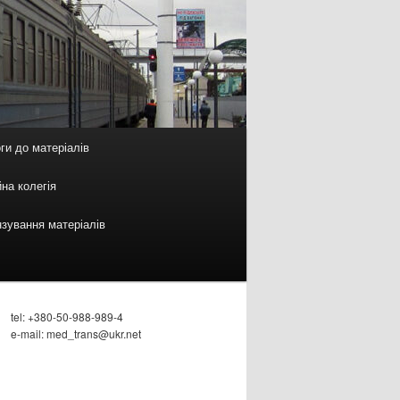
ги до матеріалів
на колегія
зування матеріалів
tel: +380-50-988-989-4
e-mail: med_trans@ukr.net