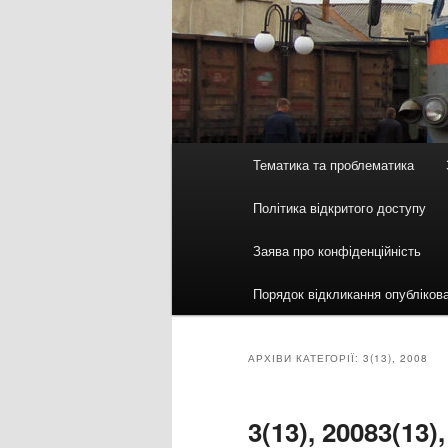
Головне
Тематика та проблематика
меню
Політика відкритого доступу
Заява про конфіденційність
Порядок відкликання опубліков
АРХІВИ КАТЕГОРІЇ:
3(13), 2008
3(13), 2008
3(13)