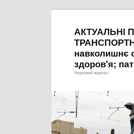
Перейти
Перейти
до
до
основного
другорядного
АКТУАЛЬНІ 
вмісту
вмісту
ТРАНСПОРТН
навколишнє 
здоров'я; пат
Науковий журнал