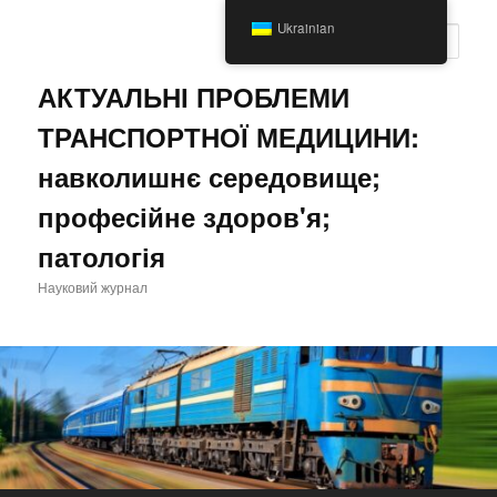
Перейти
Ukrainian
до
Пошу
основного
вмісту
АКТУАЛЬНІ ПРОБЛЕМИ
ТРАНСПОРТНОЇ МЕДИЦИНИ:
навколишнє середовище;
професійне здоров'я;
патологія
Науковий журнал