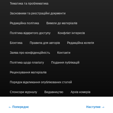
Головне
Тематика та проблематика
меню
Засновники та реєстраційні документи
Редакційна політика
Вимоги до матеріалів
Політика відкритого доступу
Конфлікт інтересів
Біоетика
Правила для авторів
Редакційна колегія
Заява про конфіденційність
Контакти
Політика щодо плагіату
Подання публікацій
Рецензування матеріалів
Порядок відкликання опублікованих статей
Спонсори журналу
Видавництво
Архів номерів
Навігація
←
Попереднє
Наступне
→
по