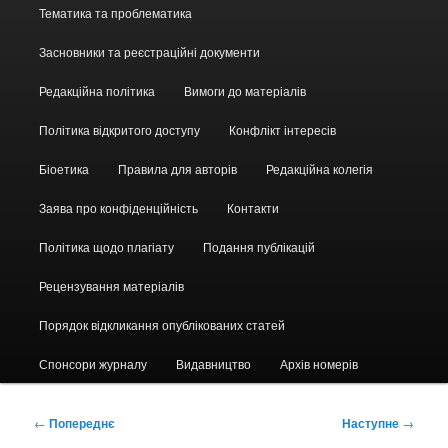
Головне
Тематика та проблематика
меню
Засновники та реєстраційні документи
Редакційна політика
Вимоги до матеріалів
Політика відкритого доступу
Конфлікт інтересів
Біоетика
Правила для авторів
Редакційна колегія
Заява про конфіденційність
Контакти
Політика щодо плагіату
Подання публікацій
Рецензування матеріалів
Порядок відкликання опублікованих статей
Спонсори журналу
Видавництво
Архів номерів
Навігація
←
Попереднє
Наступне
→
по