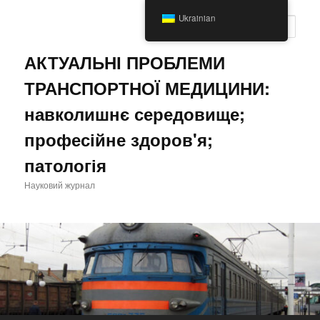
Перейти
Ukrainian
до
Пошу
основного
вмісту
АКТУАЛЬНІ ПРОБЛЕМИ
ТРАНСПОРТНОЇ МЕДИЦИНИ:
навколишнє середовище;
професійне здоров'я;
патологія
Науковий журнал