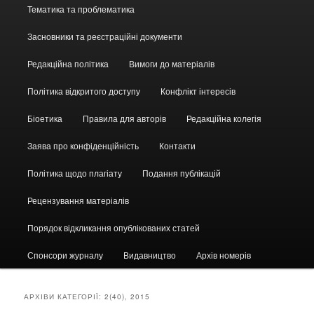
Головне
Тематика та проблематика
меню
Засновники та реєстраційні документи
Редакційна політика
Вимоги до матеріалів
Політика відкритого доступу
Конфлікт інтересів
Біоетика
Правила для авторів
Редакційна колегія
Заява про конфіденційність
Контакти
Політика щодо плагіату
Подання публікацій
Рецензування матеріалів
Порядок відкликання опублікованих статей
Спонсори журналу
Видавництво
Архів номерів
АРХІВИ КАТЕГОРІЇ:
2(40), 2015