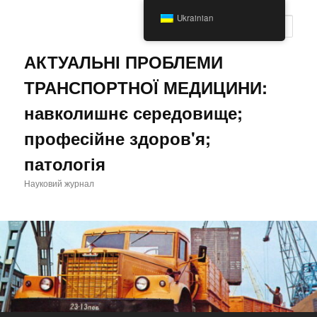
Перейти
Перейти
Ukrainian
до
до
Пошу
основного
другорядного
вмісту
вмісту
АКТУАЛЬНІ ПРОБЛЕМИ
ТРАНСПОРТНОЇ МЕДИЦИНИ:
навколишнє середовище;
професійне здоров'я;
патологія
Науковий журнал