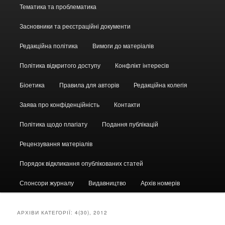
Головне
Тематика та проблематика
меню
Засновники та реєстраційні документи
Редакційна політика
Вимоги до матеріалів
Політика відкритого доступу
Конфлікт інтересів
Біоетика
Правила для авторів
Редакційна колегія
Заява про конфіденційність
Контакти
Політика щодо плагіату
Подання публікацій
Рецензування матеріалів
Порядок відкликання опублікованих статей
Спонсори журналу
Видавництво
Архів номерів
АРХІВИ КАТЕГОРІЇ:
4(30), 2012