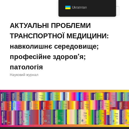
Перейти
Перейти
Ukrainian
до
до
Пошу
основного
другорядного
вмісту
вмісту
АКТУАЛЬНІ ПРОБЛЕМИ
ТРАНСПОРТНОЇ МЕДИЦИНИ:
навколишнє середовище;
професійне здоров'я;
патологія
Науковий журнал