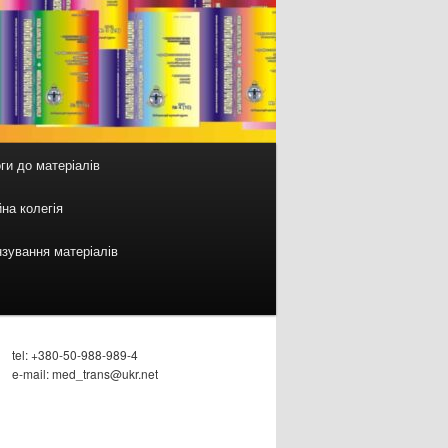
ги до матеріалів
на колегія
зування матеріалів
tel: +380-50-988-989-4
e-mail: med_trans@ukr.net