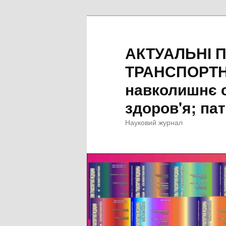
Перейти
Перейти
до
до
основного
другорядного
АКТУАЛЬНІ 
вмісту
вмісту
ТРАНСПОРТН
навколишнє 
здоров'я; пат
Науковий журнал