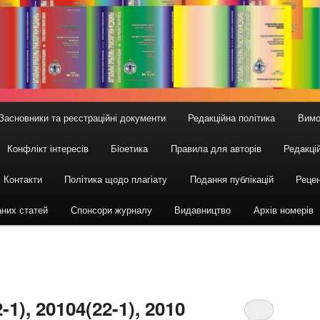
Засновники та реєстраційні документи
Редакційна політика
Вимо
Конфлікт інтересів
Біоетика
Правила для авторів
Редакцій
Контакти
Політика щодо плагіату
Подання публікацій
Рецен
аних статей
Спонсори журналу
Видавництво
Архів номерів
0
2-1), 2010
4(22-1), 2010