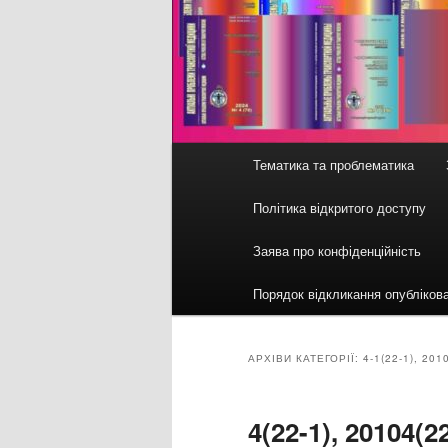
Головне
Тематика та проблематика
меню
Політика відкритого доступу
Заява про конфіденційність
Порядок відкликання опубліков
АРХІВИ КАТЕГОРІЇ:
4-1(22-1), 201
4(22-1), 2010
4(2