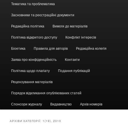
Головне
Тематика та проблематика
меню
Засновники та реєстраційні документи
Редакційна політика
Вимоги до матеріалів
Політика відкритого доступу
Конфлікт інтересів
Біоетика
Правила для авторів
Редакційна колегія
Заява про конфіденційність
Контакти
Політика щодо плагіату
Подання публікацій
Рецензування матеріалів
Порядок відкликання опублікованих статей
Спонсори журналу
Видавництво
Архів номерів
АРХІВИ КАТЕГОРІЇ:
1(19), 2010