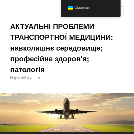
Перейти
Перейти
Ukrainian
до
до
Пошу
основного
другорядного
вмісту
вмісту
АКТУАЛЬНІ ПРОБЛЕМИ
ТРАНСПОРТНОЇ МЕДИЦИНИ:
навколишнє середовище;
професійне здоров'я;
патологія
Науковий журнал