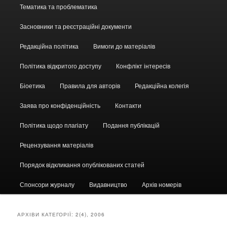
Головне
Тематика та проблематика
меню
Засновники та реєстраційні документи
Редакційна політика
Вимоги до матеріалів
Політика відкритого доступу
Конфлікт інтересів
Біоетика
Правила для авторів
Редакційна колегія
Заява про конфіденційність
Контакти
Політика щодо плагіату
Подання публікацій
Рецензування матеріалів
Порядок відкликання опублікованих статей
Спонсори журналу
Видавництво
Архів номерів
АРХІВИ КАТЕГОРІЇ:
2(4), 2006