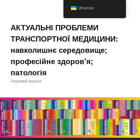
Перейти
Перейти
Ukrainian
до
до
Пошу
основного
другорядного
вмісту
вмісту
АКТУАЛЬНІ ПРОБЛЕМИ
ТРАНСПОРТНОЇ МЕДИЦИНИ:
навколишнє середовище;
професійне здоров'я;
патологія
Науковий журнал