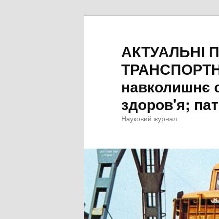
Перейти
до
основного
АКТУАЛЬНІ 
вмісту
ТРАНСПОРТН
навколишнє 
здоров'я; пат
Науковий журнал