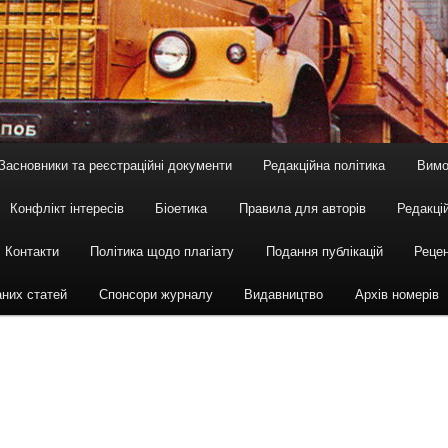
Засновники та реєстраційні документи
Редакційна політика
Вимо
Конфлікт інтересів
Біоетика
Правила для авторів
Редакцій
Контакти
Політика щодо плагіату
Подання публікацій
Рецен
аних статей
Спонсори журналу
Видавництво
Архів номерів