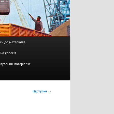
ги до матеріалів
на колегія
зування матеріалів
Наступне
→