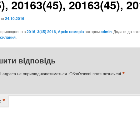
), 2016
3(45), 2016
3(45), 2
ено
24.10.2016
оприлюднено в
2016
,
3(45) 2016
,
Архів номерів
автором
admin
. Додати до зак
осилання
.
шити відповідь
*
l адреса не оприлюднюватиметься.
Обов’язкові поля позначені
*
р