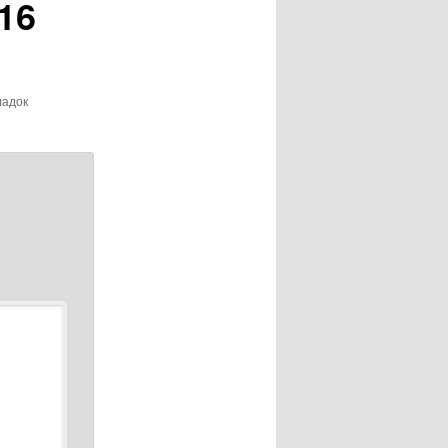
016
ладок