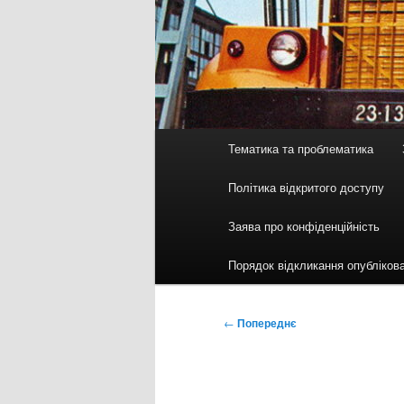
Головне
Тематика та проблематика
меню
Політика відкритого доступу
Заява про конфіденційність
Порядок відкликання опубліков
Навігація
←
Попереднє
по
записах