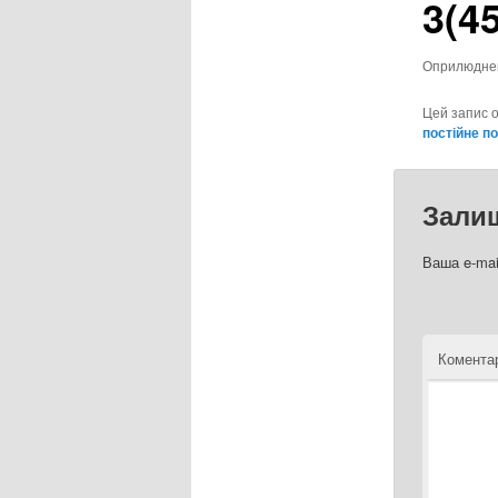
3(45
Оприлюдн
Цей запис 
постійне п
Зали
Ваша e-mai
Комента