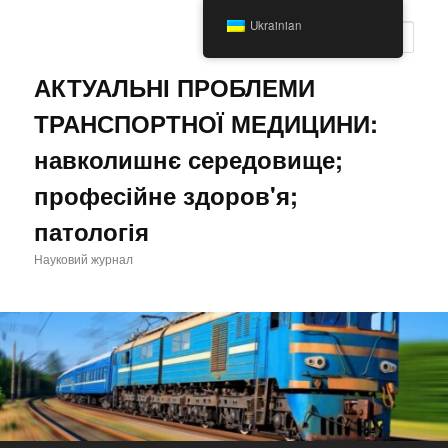
Перейти
Ukrainian
до
Пошу
основного
вмісту
АКТУАЛЬНІ ПРОБЛЕМИ
ТРАНСПОРТНОЇ МЕДИЦИНИ:
навколишнє середовище;
професійне здоров'я;
патологія
Науковий журнал