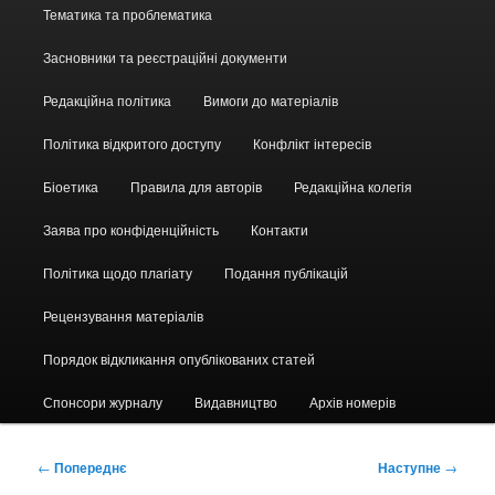
Головне
Тематика та проблематика
меню
Засновники та реєстраційні документи
Редакційна політика
Вимоги до матеріалів
Політика відкритого доступу
Конфлікт інтересів
Біоетика
Правила для авторів
Редакційна колегія
Заява про конфіденційність
Контакти
Політика щодо плагіату
Подання публікацій
Рецензування матеріалів
Порядок відкликання опублікованих статей
Спонсори журналу
Видавництво
Архів номерів
Навігація
←
Попереднє
Наступне
→
по