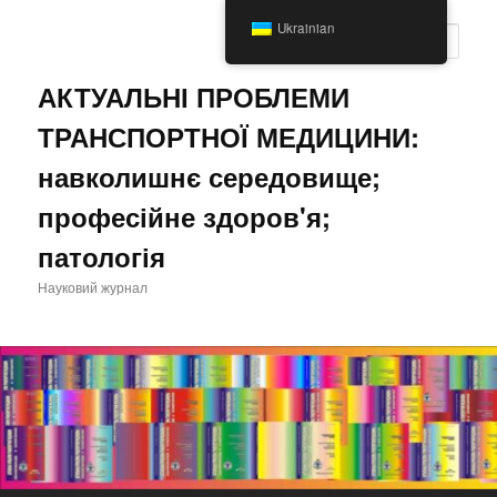
Перейти
Ukrainian
до
Пошу
основного
вмісту
АКТУАЛЬНІ ПРОБЛЕМИ
ТРАНСПОРТНОЇ МЕДИЦИНИ:
навколишнє середовище;
професійне здоров'я;
патологія
Науковий журнал