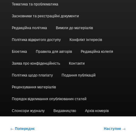
Головне
Тематика та проблематика
меню
Засновники та реєстраційні документи
Редакційна політика
Вимоги до матеріалів
Політика відкритого доступу
Конфлікт інтересів
Біоетика
Правила для авторів
Редакційна колегія
Заява про конфіденційність
Контакти
Політика щодо плагіату
Подання публікацій
Рецензування матеріалів
Порядок відкликання опублікованих статей
Спонсори журналу
Видавництво
Архів номерів
Навігація
←
Попереднє
Наступне
→
по