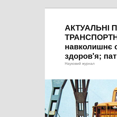
Перейти
Перейти
до
до
основного
другорядного
АКТУАЛЬНІ 
вмісту
вмісту
ТРАНСПОРТН
навколишнє 
здоров'я; пат
Науковий журнал