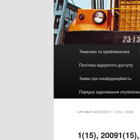
Головне
Тематика та проблематика
меню
Політика відкритого доступу
Заява про конфіденційність
Порядок відкликання опубліков
АРХІВИ КАТЕГОРІЇ:
1(15), 2009
1(15), 2009
1(15)