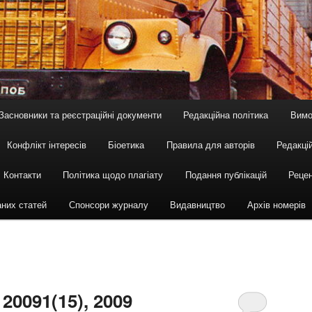
Засновники та реєстраційні документи
Редакційна політика
Вимо
Конфлікт інтересів
Біоетика
Правила для авторів
Редакцій
Контакти
Політика щодо плагіату
Подання публікацій
Рецен
аних статей
Спонсори журналу
Видавництво
Архів номерів
, 2009
1(15), 2009