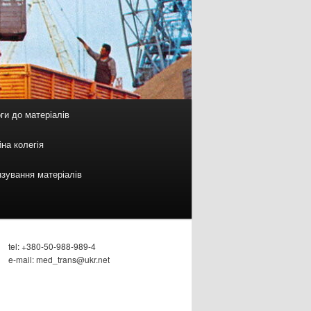
ги до матеріалів
на колегія
зування матеріалів
tel: +380-50-988-989-4
e-mail: med_trans@ukr.net