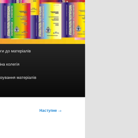
ги до матеріалів
на колегія
зування матеріалів
Наступне
→