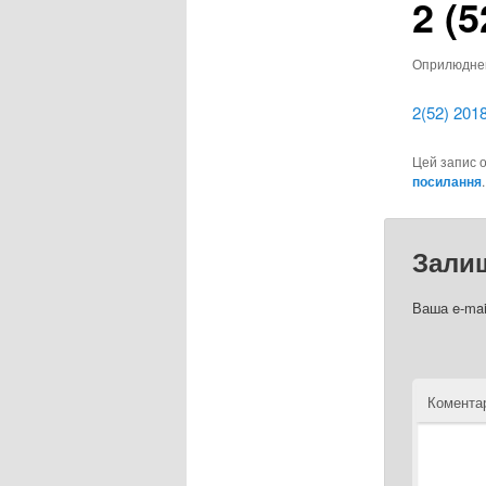
2 (5
Оприлюдн
2(52) 201
Цей запис 
посилання
.
Зали
Ваша e-mai
Комента