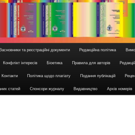
Засновники та реєстраційні документи
Редакційна політика
Вимо
Конфлікт інтересів
Біоетика
Правила для авторів
Редакцій
Контакти
Політика щодо плагіату
Подання публікацій
Рецен
аних статей
Спонсори журналу
Видавництво
Архів номерів