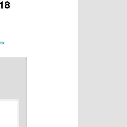
018
йне