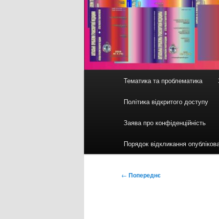
Головне
Тематика та проблематика
меню
Політика відкритого доступу
Заява про конфіденційність
Порядок відкликання опубліков
Навігація
←
Попереднє
по
записах