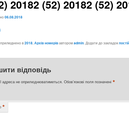
2) 2018
2 (52) 2018
2 (52) 2
ено
06.08.2018
8
оприлюднено в
2018
,
Архів номерів
автором
admin
. Додати до закладок
пості
шити відповідь
*
l адреса не оприлюднюватиметься.
Обов’язкові поля позначені
*
р