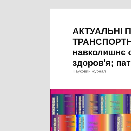
Перейти
до
основного
АКТУАЛЬНІ 
вмісту
ТРАНСПОРТН
навколишнє 
здоров'я; пат
Науковий журнал