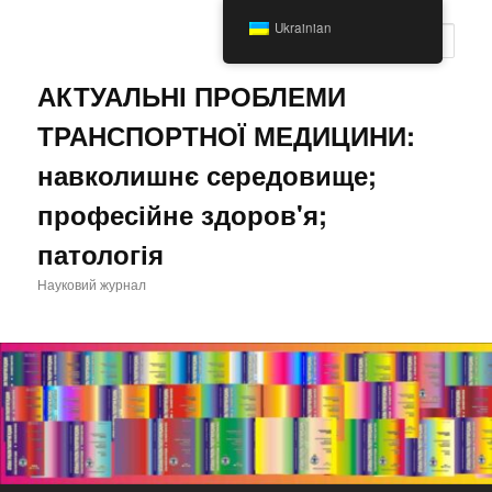
Перейти
Ukrainian
до
Пошу
основного
вмісту
АКТУАЛЬНІ ПРОБЛЕМИ
ТРАНСПОРТНОЇ МЕДИЦИНИ:
навколишнє середовище;
професійне здоров'я;
патологія
Науковий журнал