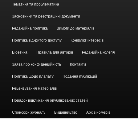
Головне
Тематика та проблематика
меню
Засновники та реєстраційні документи
Редакційна політика
Вимоги до матеріалів
Політика відкритого доступу
Конфлікт інтересів
Біоетика
Правила для авторів
Редакційна колегія
Заява про конфіденційність
Контакти
Політика щодо плагіату
Подання публікацій
Рецензування матеріалів
Порядок відкликання опублікованих статей
Спонсори журналу
Видавництво
Архів номерів