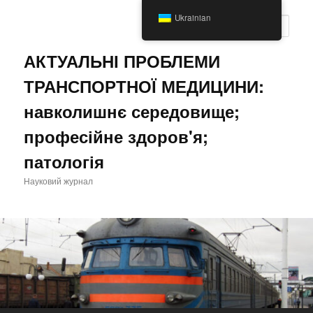
Перейти
Ukrainian
до
Пошу
основного
вмісту
АКТУАЛЬНІ ПРОБЛЕМИ
ТРАНСПОРТНОЇ МЕДИЦИНИ:
навколишнє середовище;
професійне здоров'я;
патологія
Науковий журнал