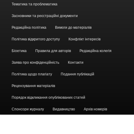
Головне
Тематика та проблематика
меню
Засновники та реєстраційні документи
Редакційна політика
Вимоги до матеріалів
Політика відкритого доступу
Конфлікт інтересів
Біоетика
Правила для авторів
Редакційна колегія
Заява про конфіденційність
Контакти
Політика щодо плагіату
Подання публікацій
Рецензування матеріалів
Порядок відкликання опублікованих статей
Спонсори журналу
Видавництво
Архів номерів